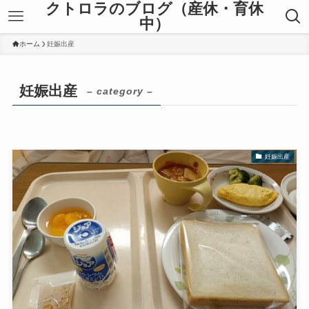
クトロラのブログ（産休・育休
中）
ホーム
妊娠出産
妊娠出産
– category –
妊娠出産