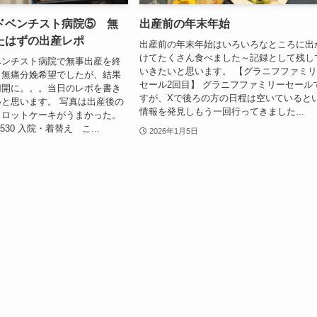
ドベンチスト病院⑤ 無
出産前の年末年始
たはずの出産レポ
出産前の年末年始はいろいろなところに出
けてたくさん食べました～記録として残し
ベンチスト病院で無事出産を終
いきたいと思います。 【グラニフファミ
！無痛分娩希望でしたが、結果
セール2回目】 グラニフファミリーセール
切開に。。。当日のレポを書き
すが、Xで後ろの方の日程は空いていると
と思います。 写真は出産後の
情報を発見しもう一回行ってきました...
ャロットケーキがうまかった。
530 入院・着替え こ...
2026年1月5日