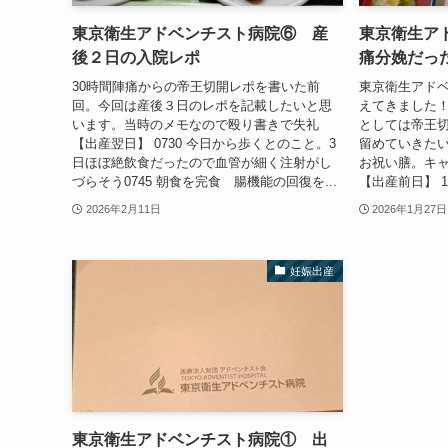
東京衛生アドベンチスト病院⑥ 産
東京衛生ア
後２日の入院レポ
痛分娩だっ
30時間陣痛からの帝王切開レポを書いた前
東京衛生アド
回。今回は産後３日のレポを記載したいと思
えてきました
います。当時のメモなので殴り書きで失礼
としては帝王
【出産翌日】 0730 今日から歩くとのこと。3
留めていきたい
日ほぼ絶飲食だったので血管が細く注射がし
お祝い膳。キ
づらそう0745 朝食を完食 腸機能の回復を...
【出産前日】 1
2026年2月11日
2026年1月27日
妊娠出産
東京衛生アドベンチスト病院① 出