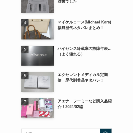
対象でした
マイケルコース(Michael Kors)
福袋歴代ネタバレまとめ！
ハイセンス冷蔵庫の故障年表…
（よく壊れる）
エクセレントメディカル定期
便 歴代到着品ネタバレ！
アエナ フーミーなど購入品紹
介！2024/02編