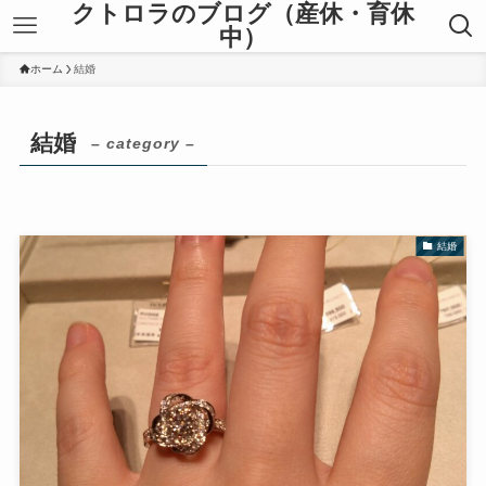
クトロラのブログ（産休・育休
中）
ホーム
結婚
結婚
– category –
結婚