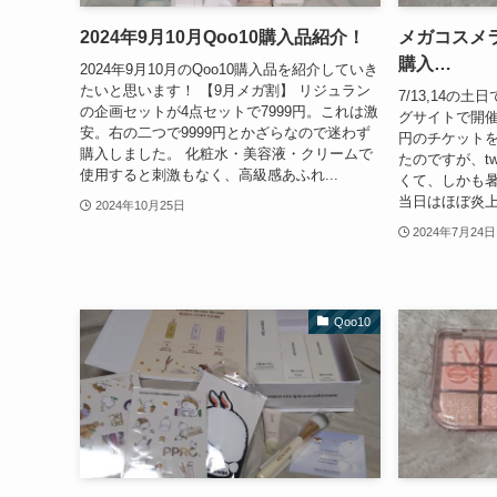
2024年9月10月Qoo10購入品紹介！
メガコスメラ
購入…
2024年9月10月のQoo10購入品を紹介していき
たいと思います！ 【9月メガ割】 リジュラン
7/13,14の
の企画セットが4点セットで7999円。これは激
グサイトで開
安。右の二つで9999円とかざらなので迷わず
円のチケット
購入しました。 化粧水・美容液・クリームで
たのですが、tw
使用すると刺激もなく、高級感あふれ...
くて、しかも
当日はほぼ炎上
2024年10月25日
2024年7月24日
Qoo10