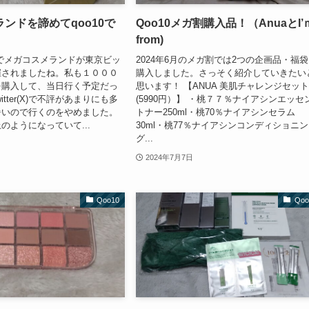
ンドを諦めてqoo10で
Qoo10メガ割購入品！（AnuaとI’
from)
土日でメガコスメランドが東京ビッ
2024年6月のメガ割では2つの企画品・福
催されましたね。私も１０００
購入しました。さっそく紹介していきたい
を購入して、当日行く予定だっ
思います！ 【ANUA 美肌チャレンジセッ
itter(X)で不評があまりにも多
(5990円）】 ・桃７７％ナイアシンエッセ
暑いので行くのをやめました。
トナー250ml・桃70％ナイアシンセラム
のようになっていて...
30ml・桃77％ナイアシンコンディショニン
グ...
2024年7月7日
Qoo10
Qoo