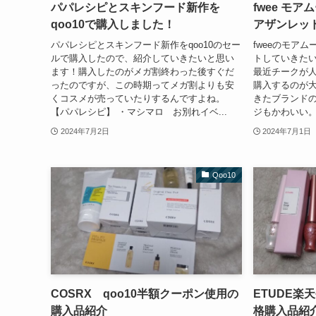
パパレシピとスキンフード新作を
fwee モ
qoo10で購入しました！
アザンレッ
パパレシピとスキンフード新作をqoo10のセー
fweeのモア
ルで購入したので、紹介していきたいと思い
トしていきたい
ます！購入したのがメガ割終わった後すぐだ
最近チークが人
ったのですが、この時期ってメガ割よりも安
購入するのが大
くコスメが売っていたりするんですよね。
きたブランドの
【パパレシピ】 ・マシマロ お別れイベ...
ジもかわいい。】
2024年7月2日
2024年7月1日
Qoo10
COSRX qoo10半額クーポン使用の
ETUDE楽
購入品紹介
格購入品紹