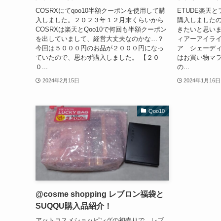
COSRXにてqoo10半額クーポンを使用して購
ETUDE楽天
入しました。２０２３年１２月末くらいから
購入しました
COSRXは楽天とQoo10で何回も半額クーポン
きたいと思いま
を出していまして、経営大丈夫なのかな…？
ィアーアイライナ
今回は５０００円のお品が２０００円になっ
ア シェーディ
ていたので、思わず購入しました。 【２０
はお買い物マ
０...
の...
2024年2月15日
2024年1月16日
Qoo10
@cosme shopping レブロン福袋と
SUQQU購入品紹介！
アットコスメショッピングの初売りで、レブ