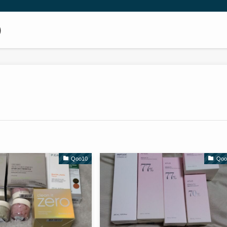
）
Qoo10
Qoo