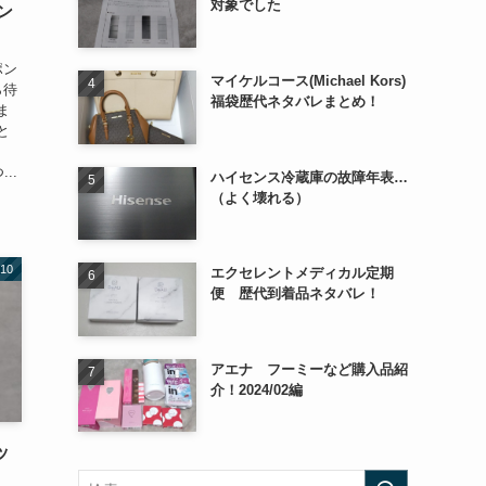
対象でした
ン
ポン
マイケルコース(Michael Kors)
ら待
福袋歴代ネタバレまとめ！
ま
と
..
ハイセンス冷蔵庫の故障年表…
（よく壊れる）
10
エクセレントメディカル定期
便 歴代到着品ネタバレ！
アエナ フーミーなど購入品紹
介！2024/02編
ッ