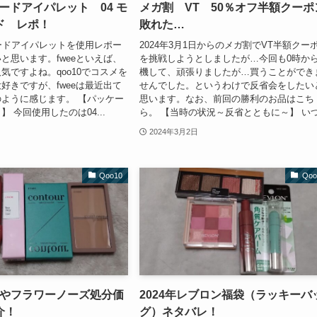
アムードアイパレット 04 モ
メガ割 VT 50％オフ半額クーポ
ド レポ！
敗れた…
ムードアイパレットを使用レポー
2024年3月1日からのメガ割でVT半額クー
と思います。fweeといえば、
を挑戦しようとしましたが…今回も0時か
気ですよね。qoo10でコスメを
機して、頑張りましたが…買うことができ
好きですが、fweeは最近出て
せんでした。というわけで反省会をしたい
ように感じます。 【パッケー
思います。なお、前回の勝利のお品はこち
 今回使用したのは04...
ら。 【当時の状況～反省とともに～】 いつ.
2024年3月2日
Qoo10
Qoo
天やフラワーノーズ処分価
2024年レブロン福袋（ラッキーバ
介！
グ）ネタバレ！