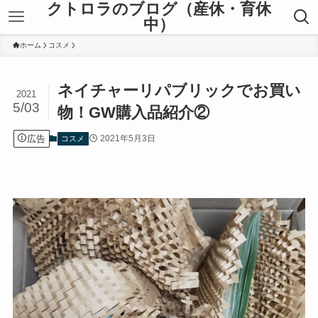
クトロラのブログ（産休・育休
中）
ホーム
コスメ
ネイチャーリパブリックでお買い
2021
5/03
物！GW購入品紹介②
広告
2021年5月3日
コスメ