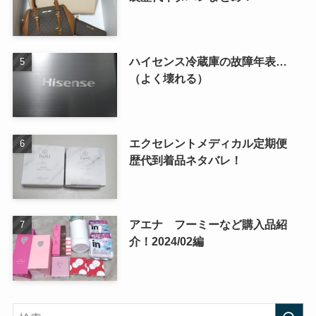
ハイセンス冷蔵庫の故障年表…
（よく壊れる）
エクセレントメディカル定期便
歴代到着品ネタバレ！
アエナ フーミーなど購入品紹
介！2024/02編