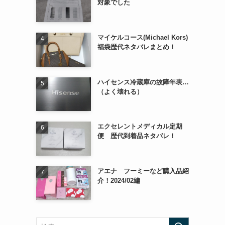
対象でした
マイケルコース(Michael Kors)
福袋歴代ネタバレまとめ！
ハイセンス冷蔵庫の故障年表…
（よく壊れる）
エクセレントメディカル定期
便 歴代到着品ネタバレ！
アエナ フーミーなど購入品紹
介！2024/02編