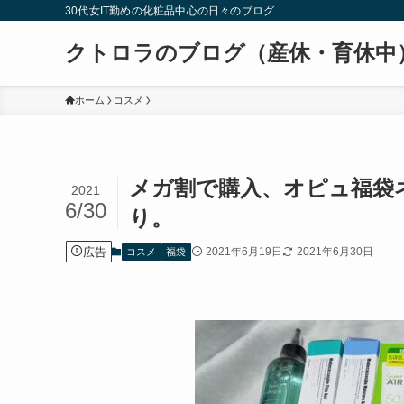
30代女IT勤めの化粧品中心の日々のブログ
クトロラのブログ（産休・育休中
ホーム
コスメ
メガ割で購入、オピュ福袋
2021
6/30
り。
広告
2021年6月19日
2021年6月30日
コスメ
福袋