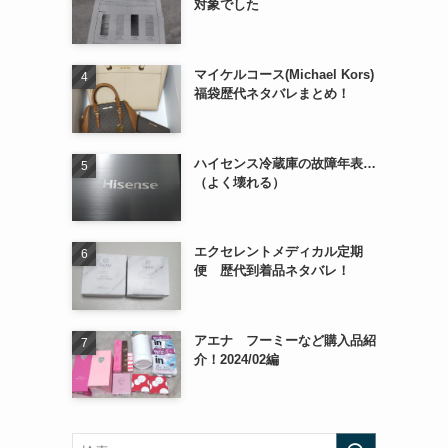
対象でした
マイケルコース(Michael Kors)
福袋歴代ネタバレまとめ！
ハイセンス冷蔵庫の故障年表…
（よく壊れる）
エクセレントメディカル定期
便 歴代到着品ネタバレ！
アエナ フーミーなど購入品紹
介！2024/02編