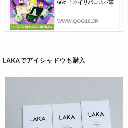
66%「ネイリパコスパ満
点10点セット」数量限定
オリジナルエコバック贈
呈 最強夏福袋 買わなきゃ
WWW.QOO10.JP
損
LAKAでアイシャドウも購入