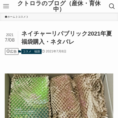
クトロラのブログ（産休・育休
中）
ホーム
コスメ
ネイチャーリパブリック2021年夏
2021
7/08
福袋購入・ネタバレ
広告
2021年7月8日
コスメ
福袋