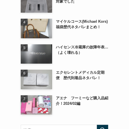
対象でした
マイケルコース(Michael Kors)
福袋歴代ネタバレまとめ！
ハイセンス冷蔵庫の故障年表…
（よく壊れる）
エクセレントメディカル定期
便 歴代到着品ネタバレ！
アエナ フーミーなど購入品紹
介！2024/02編