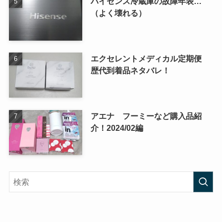
ハイセンス冷蔵庫の故障年表…
（よく壊れる）
エクセレントメディカル定期便
歴代到着品ネタバレ！
アエナ フーミーなど購入品紹
介！2024/02編