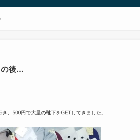
）
その後…
き、500円で大量の靴下をGETしてきました。