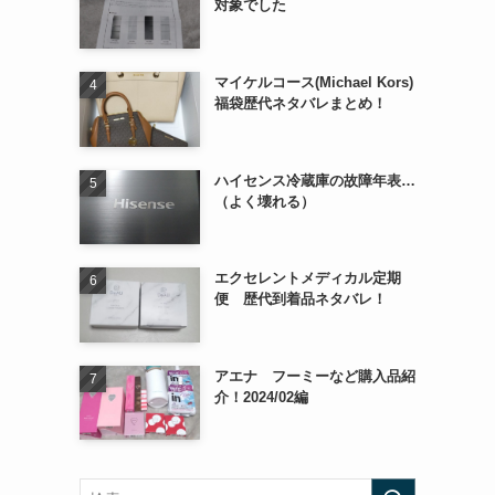
対象でした
マイケルコース(Michael Kors)
福袋歴代ネタバレまとめ！
ハイセンス冷蔵庫の故障年表…
（よく壊れる）
エクセレントメディカル定期
便 歴代到着品ネタバレ！
アエナ フーミーなど購入品紹
介！2024/02編