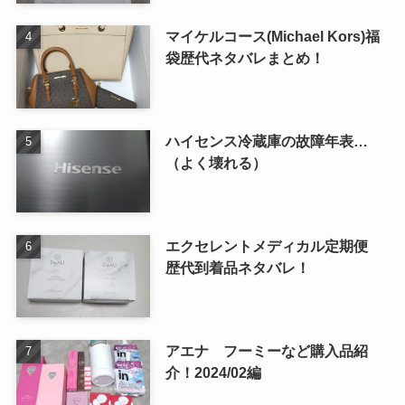
マイケルコース(Michael Kors)福
袋歴代ネタバレまとめ！
ハイセンス冷蔵庫の故障年表…
（よく壊れる）
エクセレントメディカル定期便
歴代到着品ネタバレ！
アエナ フーミーなど購入品紹
介！2024/02編