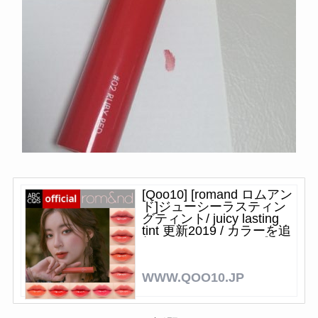
[Qoo10] [romand ロムアン
ド]ジューシーラスティン
グティント/ juicy lasting
tint 更新2019 / カラーを追
加 / 果汁カラーリップティ
ン
WWW.QOO10.JP