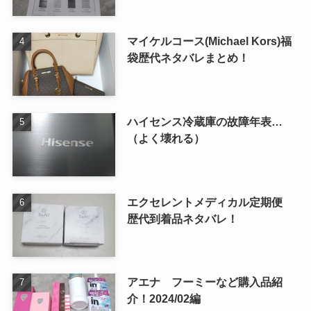
マイケルコース(Michael Kors)福
袋歴代ネタバレまとめ！
ハイセンス冷蔵庫の故障年表…
（よく壊れる）
エクセレントメディカル定期便
歴代到着品ネタバレ！
アエナ フーミーなど購入品紹
介！2024/02編