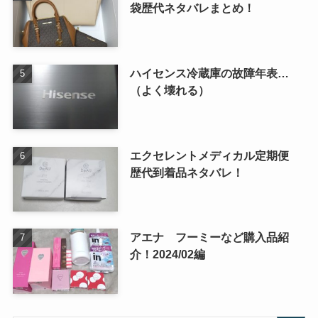
袋歴代ネタバレまとめ！
ハイセンス冷蔵庫の故障年表…
（よく壊れる）
エクセレントメディカル定期便
歴代到着品ネタバレ！
アエナ フーミーなど購入品紹
介！2024/02編