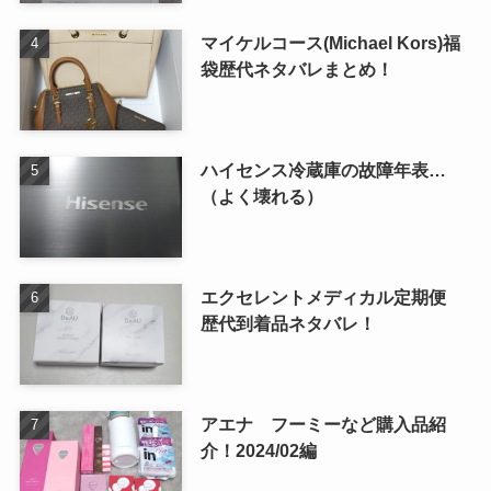
マイケルコース(Michael Kors)福
袋歴代ネタバレまとめ！
ハイセンス冷蔵庫の故障年表…
（よく壊れる）
エクセレントメディカル定期便
歴代到着品ネタバレ！
アエナ フーミーなど購入品紹
介！2024/02編