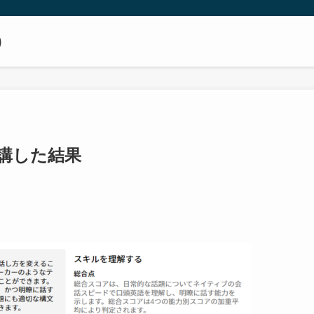
）
受講した結果