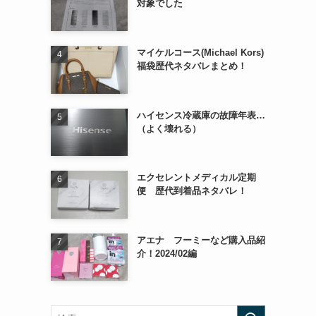
対象でした
マイケルコース(Michael Kors)
福袋歴代ネタバレまとめ！
ハイセンス冷蔵庫の故障年表…
（よく壊れる）
エクセレントメディカル定期
便 歴代到着品ネタバレ！
アエナ フーミーなど購入品紹
介！2024/02編