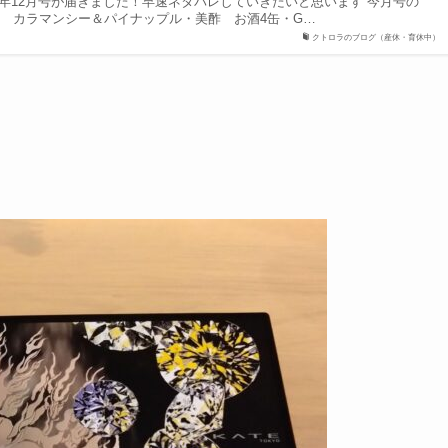
3年12月号が届きました！早速ネタバレしていきたいと思います 今月号の
ョ カラマンシー＆パイナップル・美酢 お酒4缶・G…
クトロラのブログ（産休・育休中）