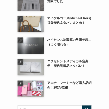
対象でした
マイケルコース(Michael Kors)
福袋歴代ネタバレまとめ！
ハイセンス冷蔵庫の故障年表…
（よく壊れる）
エクセレントメディカル定期
便 歴代到着品ネタバレ！
アエナ フーミーなど購入品紹
介！2024/02編