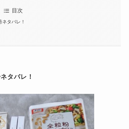
目次
号ネタバレ！
号ネタバレ！