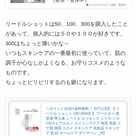
（産休・育休中）
クトロラのブログ（産休・育休中）
リードルショットは50、100、300を購入したこと
があって、個人的には５０や１００が好きです。
300はちょっと痛いかな～
いつもスキンケアの一番最初に使っていて、肌の
調子が心なしかよくなる、お守りコスメのような
ものです。
ちょっとピリピリするのも癖になります。
＼ポイント10倍+送料無料／【VT公式】【 リ
ードル ショット 100 (50ml) 】 ブースター 美
容液 導入液 ニードル エッセンス シリカ シカ
CICA ヒアルロン エイジングケア 角質 美肌 ツ
ヤ肌 韓国 コスメ スキンケア 化粧品 スキンケ
ア 肌 顔 ホームケア ダーマペン _AD