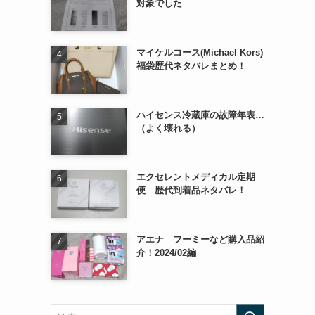
対象でした
マイケルコース(Michael Kors)
福袋歴代ネタバレまとめ！
ハイセンス冷蔵庫の故障年表…
（よく壊れる）
エクセレントメディカル定期
便 歴代到着品ネタバレ！
アエナ フーミーなど購入品紹
介！2024/02編