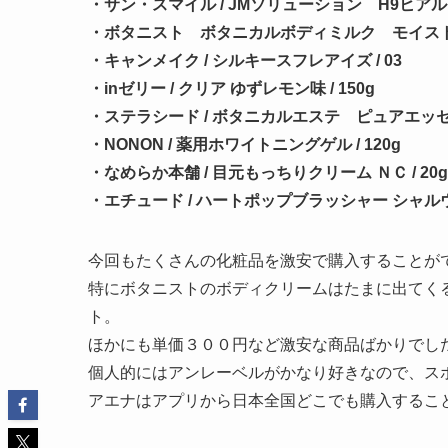
・サン・スマイル / JMソリューション H9ヒア
・ボタニスト ボタニカルボディミルク モイスト / 
・キャンメイク / シルキースフレアイズ / 03
・inゼリー / クリア ゆずレモン味 / 150g
・ステラシード / ボタニカルエステ ピュアエッセ
・NONON / 薬用ホワイトニングゲル / 120g
・なめらか本舗 / 目元もっちりクリーム ＮＣ / 20g
・エチュード / ハートポップブラッシャー シャ
今回もたくさんの化粧品を激安で購入することが
特にボタニストのボディクリームはたまに出てく
ト。
ほかにも単価３００円など激安な商品ばかりでし
個人的にはアンレーベルがかなり好きなので、ス
アエナはアプリから日本全国どこでも購入するこ