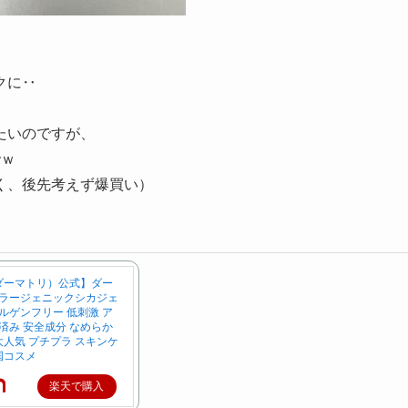
。
クに‥
たいのですが、
でｗ
く、後先考えず爆買い）
y（ダーマトリ）公式】ダー
アラージェニックシカジェ
ルゲンフリー 低刺激 ア
済み 安全成分 なめらか
 大人気 プチプラ スキンケ
韓国コスメ
楽天で購入