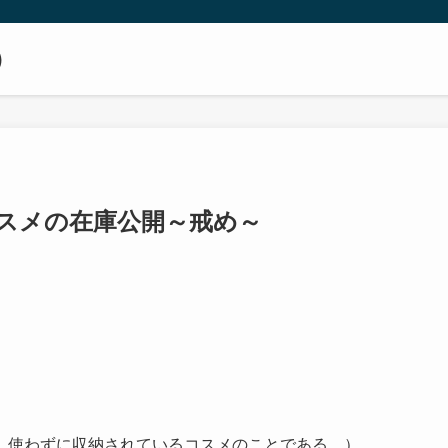
）
スメの在庫公開～戒め～
、
、使わずに収納されているコスメのことである。）