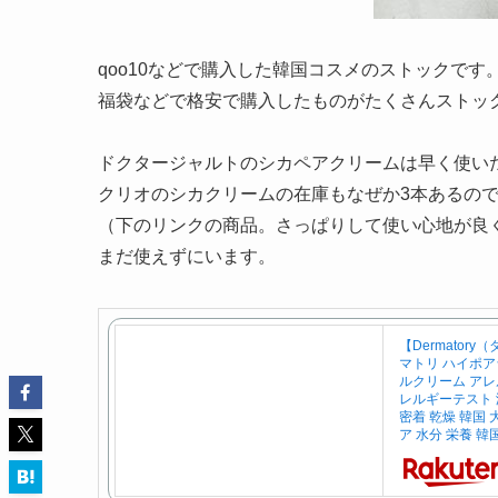
qoo10などで購入した韓国コスメのストックです
福袋などで格安で購入したものがたくさんストッ
ドクタージャルトのシカペアクリームは早く使い
クリオのシカクリームの在庫もなぜか3本あるの
（下のリンクの商品。さっぱりして使い心地が良
まだ使えずにいます。
【Dermator
マトリ ハイポ
ルクリーム アレ
レルギーテスト 
密着 乾燥 韓国
ア 水分 栄養 