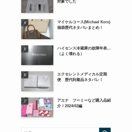
対象でした
マイケルコース(Michael Kors)
福袋歴代ネタバレまとめ！
ハイセンス冷蔵庫の故障年表…
（よく壊れる）
エクセレントメディカル定期
便 歴代到着品ネタバレ！
アエナ フーミーなど購入品紹
介！2024/02編