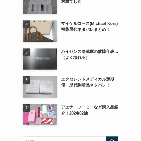
対象でした
マイケルコース(Michael Kors)
福袋歴代ネタバレまとめ！
ハイセンス冷蔵庫の故障年表…
（よく壊れる）
エクセレントメディカル定期
便 歴代到着品ネタバレ！
アエナ フーミーなど購入品紹
介！2024/02編