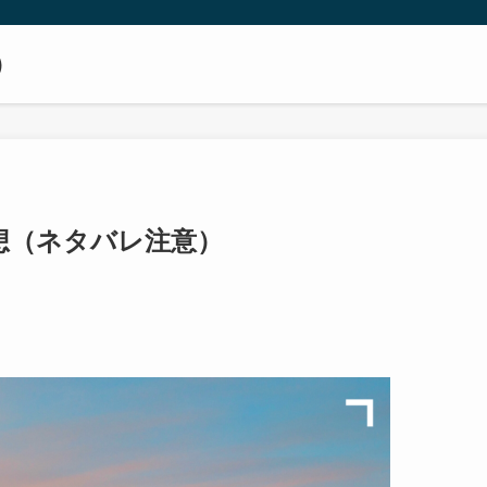
）
感想（ネタバレ注意）