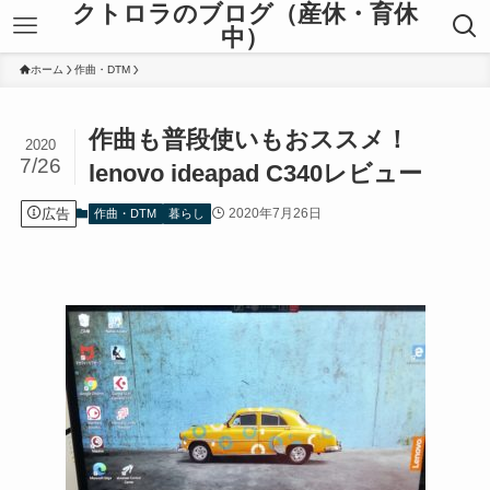
クトロラのブログ（産休・育休
中）
ホーム
作曲・DTM
作曲も普段使いもおススメ！
2020
7/26
lenovo ideapad C340レビュー
広告
2020年7月26日
作曲・DTM
暮らし