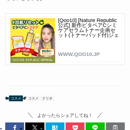
[Qoo10] [Nature Republic
公式] 新作ビタペアCシミ
ケアセラムトナー企画セ
ット(トナーパッド付)ジェ
ルクリーム シミケアチェ
ジュ島グリーンレモン配
合 NCT127
WWW.QOO10.JP
コスメ
コスメ
クリオ
よかったらシェアしてね！