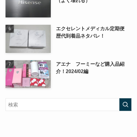
（よく壊れる）
エクセレントメディカル定期便
歴代到着品ネタバレ！
アエナ フーミーなど購入品紹
介！2024/02編