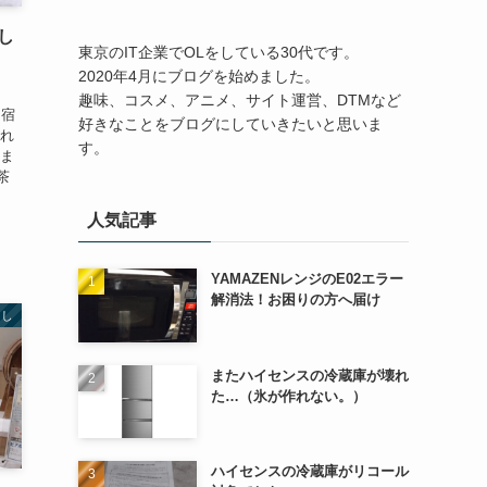
し
東京のIT企業でOLをしている30代です。
2020年4月にブログを始めました。
、
趣味、コスメ、アニメ、サイト運営、DTMなど
に宿
好きなことをブログにしていきたいと思いま
きれ
す。
えま
茶
人気記事
YAMAZENレンジのE02エラー
解消法！お困りの方へ届け
らし
またハイセンスの冷蔵庫が壊れ
た…（氷が作れない。）
ハイセンスの冷蔵庫がリコール