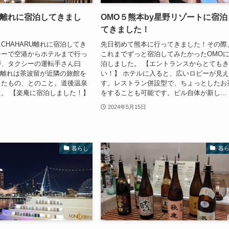
U 離れに宿泊してきまし
OMO５熊本by星野リゾートに宿泊
てきました！
CHAHARU離れに宿泊してき
先日初めて熊本に行ってきました！その際
シーで空港からホテルまで行っ
これまでずっと宿泊してみたかったOMO
が、タクシーの運転手さん曰
泊しました。 【エントランスからとても
RU離れは茶波留が近隣の旅館を
い！】 ホテルに入ると、広いロビーが見
したもの、とのこと。道後温泉
す。レストラン併設型で、ちょっとしたお
。 【楽庵に宿泊しました！】
をすることも可能です。ビル自体が新し...
2024年5月15日
暮らし
暮