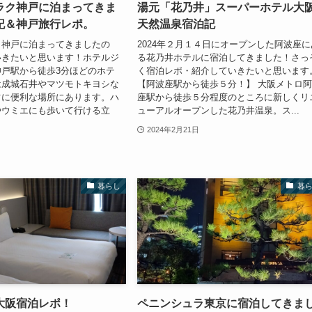
ラク神戸に泊まってきま
湯元「花乃井」スーパーホテル大
記＆神戸旅行レポ。
天然温泉宿泊記
ク神戸に泊まってきましたの
2024年２月１４日にオープンした阿波座に
いきたいと思います！ホテルジ
る花乃井ホテルに宿泊してきました！さっ
戸駅から徒歩3分ほどのホテ
く宿泊レポ・紹介していきたいと思います
は成城石井やマツモトキヨシな
【阿波座駅から徒歩５分！】 大阪メトロ
常に便利な場所にあります。ハ
座駅から徒歩５分程度のところに新しくリ
やウミエにも歩いて行ける立
ューアルオープンした花乃井温泉。ス...
2024年2月21日
暮らし
暮
大阪宿泊レポ！
ペニンシュラ東京に宿泊してきま