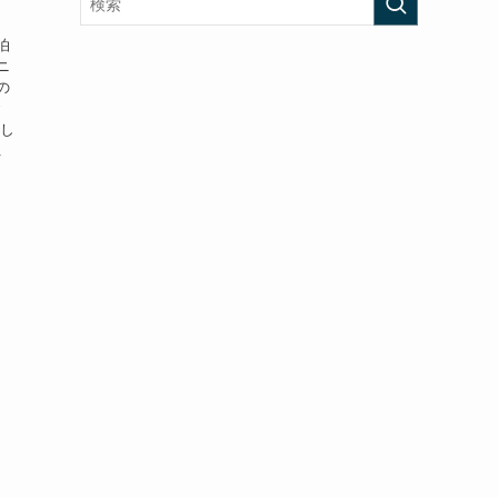
泊
ニ
の
ご
まし
.