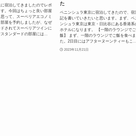
た
阪に宿泊してきましたのでレポ
ます。今回はちょっと良い部屋
ペニンシュラ東京に宿泊してきたので、宿
と思って、スーペリアエコノミ
記を書いていきたいと思います。まず、ペ
う部屋を予約しましたが、なぜ
ンシュラ東京は東京・日比谷にある香港系
ードされてスーペリアツインに
ホテルになります。 【一階のラウンジで
スタンダードの部屋には...
飯】 まず、一階のラウンジでご飯を食べ
た。2日目にはアフターヌーンティーもこ..
2023年11月21日