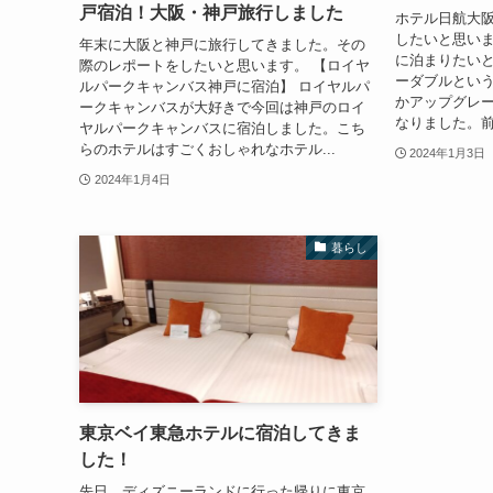
戸宿泊！大阪・神戸旅行しました
ホテル日航大
したいと思い
年末に大阪と神戸に旅行してきました。その
に泊まりたい
際のレポートをしたいと思います。 【ロイヤ
ーダブルとい
ルパークキャンバス神戸に宿泊】 ロイヤルパ
かアップグレ
ークキャンバスが大好きで今回は神戸のロイ
なりました。前
ヤルパークキャンバスに宿泊しました。こち
らのホテルはすごくおしゃれなホテル...
2024年1月3日
2024年1月4日
暮らし
東京ベイ東急ホテルに宿泊してきま
した！
先日、ディズニーランドに行った帰りに東京