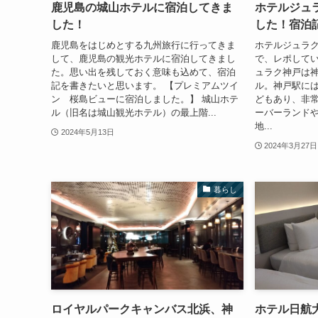
鹿児島の城山ホテルに宿泊してきま
ホテルジュ
した！
した！宿泊
鹿児島をはじめとする九州旅行に行ってきま
ホテルジュラ
して、鹿児島の観光ホテルに宿泊してきまし
で、レポして
た。思い出を残しておく意味も込めて、宿泊
ュラク神戸は神
記を書きたいと思います。 【プレミアムツイ
ル。神戸駅に
ン 桜島ビューに宿泊しました。】 城山ホテ
どもあり、非
ル（旧名は城山観光ホテル）の最上階...
ーバーランド
地...
2024年5月13日
2024年3月27日
暮らし
ロイヤルパークキャンバス北浜、神
ホテル日航