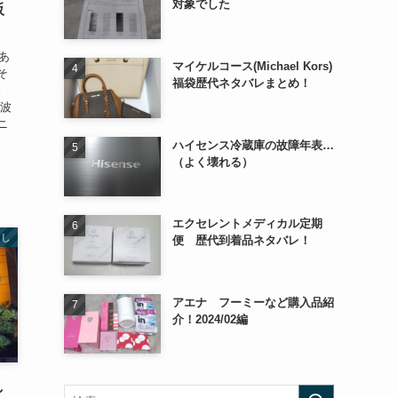
対象でした
阪
あ
マイケルコース(Michael Kors)
そ
福袋歴代ネタバレまとめ！
。
阿波
ニ
ハイセンス冷蔵庫の故障年表…
（よく壊れる）
エクセレントメディカル定期
らし
便 歴代到着品ネタバレ！
アエナ フーミーなど購入品紹
介！2024/02編
し