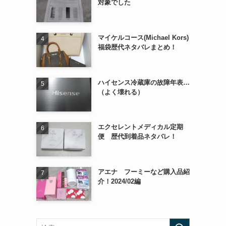
対象でした
マイケルコース(Michael Kors)
福袋歴代ネタバレまとめ！
ハイセンス冷蔵庫の故障年表…
（よく壊れる）
エクセレントメディカル定期
便 歴代到着品ネタバレ！
アエナ フーミーなど購入品紹
介！2024/02編