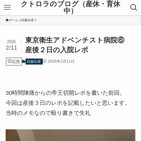
クトロラのブログ（産休・育休
中）
ホーム
妊娠出産
東京衛生アドベンチスト病院⑥
2026
2/11
産後２日の入院レポ
広告
2026年2月11日
妊娠出産
30時間陣痛からの帝王切開レポを書いた前回。
今回は産後３日のレポを記載したいと思います。
当時のメモなので殴り書きで失礼