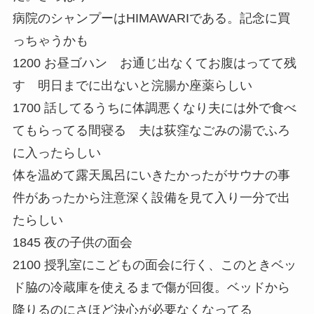
病院のシャンプーはHIMAWARIである。記念に買
っちゃうかも
1200 お昼ゴハン お通じ出なくてお腹はってて残
す 明日までに出ないと浣腸か座薬らしい
1700 話してるうちに体調悪くなり夫には外で食べ
てもらってる間寝る 夫は荻窪なごみの湯でふろ
に入ったらしい
体を温めて露天風呂にいきたかったがサウナの事
件があったから注意深く設備を見て入り一分で出
たらしい
1845 夜の子供の面会
2100 授乳室にこどもの面会に行く、このときベッ
ド脇の冷蔵庫を使えるまで傷が回復。ベッドから
降りるのにさほど決心が必要なくなってる