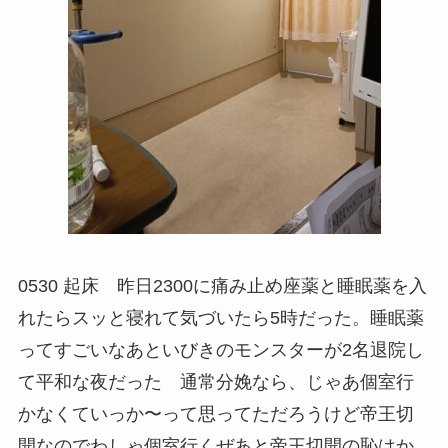
0530 起床 昨日2300に痛み止め座薬と睡眠薬を入
れたらスッと寝れて気づいたら5時だった。睡眠薬
ってすごいなあといびきのモンスターが2名退院し
て平和な夜だった 通常分娩なら、じゃあ個室行
かなくていっか〜って思ってただろうけど帝王切
開なのでわしゃ個室行くぜあと帝王切開の恥はか