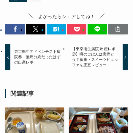
よかったらシェアしてね！
【東京衛生病院 出産レポ
東京衛生アドベンチスト病
⑦】噂のごはんは実際ど
院⑤ 無痛分娩だったはず
う？食事・スイーツビュッ
の出産レポ
フェを正直レビュー
関連記事