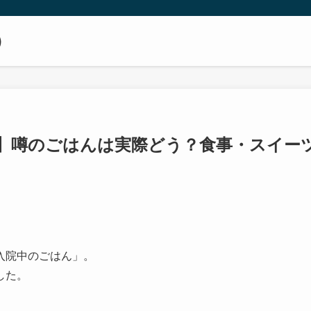
）
⑦】噂のごはんは実際どう？食事・スイー
入院中のごはん」。
した。