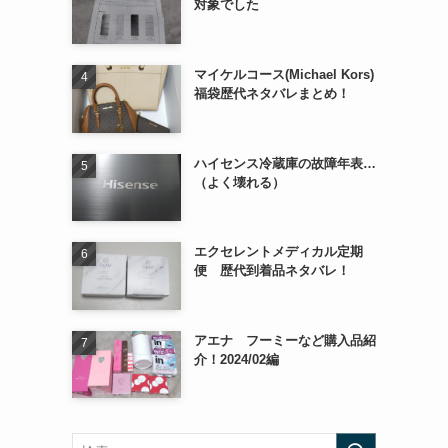
対象でした
マイケルコース(Michael Kors)
福袋歴代ネタバレまとめ！
ハイセンス冷蔵庫の故障年表…
（よく壊れる）
エクセレントメディカル定期
便 歴代到着品ネタバレ！
アエナ フーミーなど購入品紹
介！2024/02編