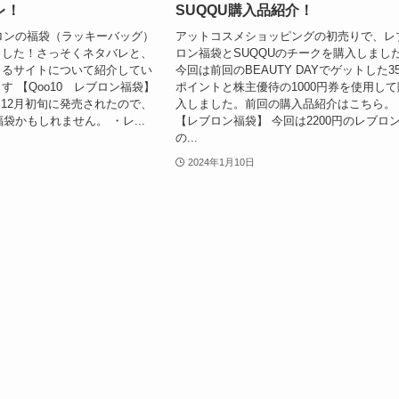
レ！
SUQQU購入品紹介！
ブロンの福袋（ラッキーバッグ）
アットコスメショッピングの初売りで、レ
ました！さっそくネタバレと、
ロン福袋とSUQQUのチークを購入しまし
きるサイトについて紹介してい
今回は前回のBEAUTY DAYでゲットした35
す 【Qoo10 レブロン福袋】
ポイントと株主優待の1000円券を使用して
袋は12月初旬に発売されたので、
入しました。前回の購入品紹介はこちら。
福袋かもしれません。 ・レ...
【レブロン福袋】 今回は2200円のレブロ
の...
2024年1月10日