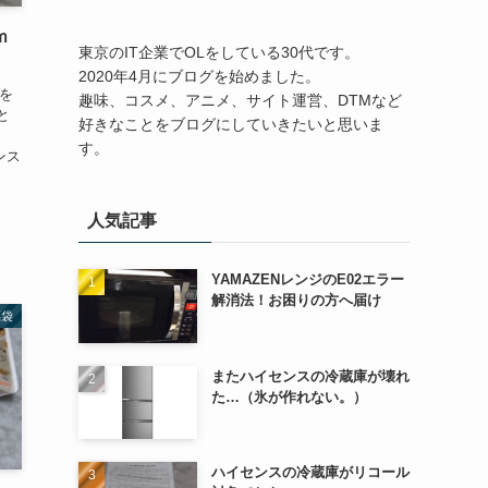
ｍ
東京のIT企業でOLをしている30代です。
2020年4月にブログを始めました。
袋を
趣味、コスメ、アニメ、サイト運営、DTMなど
と
好きなことをブログにしていきたいと思いま
ト
す。
ンス
人気記事
YAMAZENレンジのE02エラー
解消法！お困りの方へ届け
福袋
またハイセンスの冷蔵庫が壊れ
た…（氷が作れない。）
ハイセンスの冷蔵庫がリコール