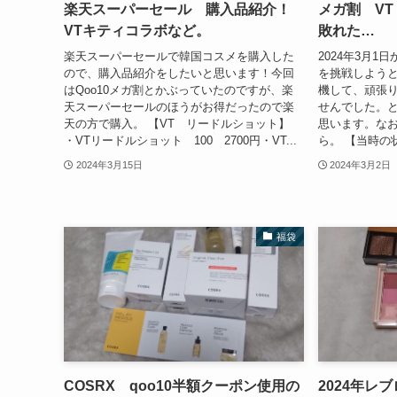
楽天スーパーセール 購入品紹介！
メガ割 VT
VTキティコラボなど。
敗れた…
楽天スーパーセールで韓国コスメを購入した
2024年3月1
ので、購入品紹介をしたいと思います！今回
を挑戦しようと
はQoo10メガ割とかぶっていたのですが、楽
機して、頑張
天スーパーセールのほうがお得だったので楽
せんでした。
天の方で購入。 【VT リードルショット】
思います。な
・VTリードルショット 100 2700円・VT...
ら。 【当時の状
2024年3月15日
2024年3月2日
福袋
COSRX qoo10半額クーポン使用の
2024年レ