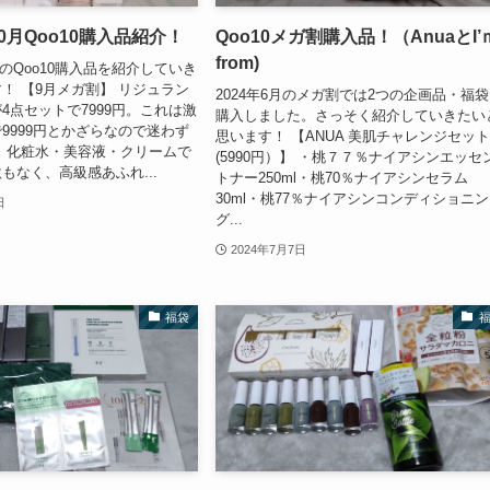
10月Qoo10購入品紹介！
Qoo10メガ割購入品！（AnuaとI’
from)
0月のQoo10購入品を紹介していき
！ 【9月メガ割】 リジュラン
2024年6月のメガ割では2つの企画品・福
4点セットで7999円。これは激
購入しました。さっそく紹介していきたい
9999円とかざらなので迷わず
思います！ 【ANUA 美肌チャレンジセッ
 化粧水・美容液・クリームで
(5990円）】 ・桃７７％ナイアシンエッセ
もなく、高級感あふれ...
トナー250ml・桃70％ナイアシンセラム
30ml・桃77％ナイアシンコンディショニン
日
グ...
2024年7月7日
福袋