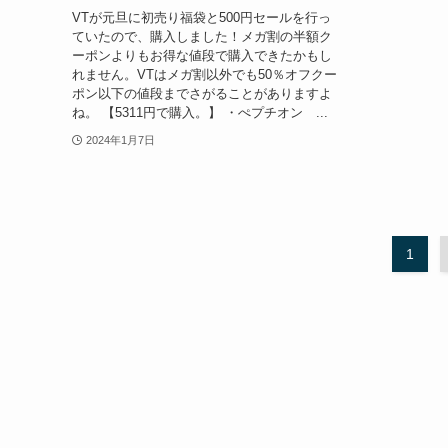
VTが元旦に初売り福袋と500円セールを行っ
ていたので、購入しました！メガ割の半額ク
ーポンよりもお得な値段で購入できたかもし
れません。VTはメガ割以外でも50％オフクー
ポン以下の値段までさがることがありますよ
ね。 【5311円で購入。】 ・ぺプチオン ...
2024年1月7日
1