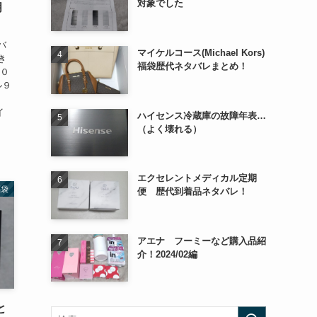
対象でした
月
バ
マイケルコース(Michael Kors)
き
福袋歴代ネタバレまとめ！
２０
ル９
イ
ハイセンス冷蔵庫の故障年表…
（よく壊れる）
エクセレントメディカル定期
福袋
便 歴代到着品ネタバレ！
アエナ フーミーなど購入品紹
介！2024/02編
と