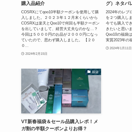
購入品紹介
グ）ネタバ
COSRXにてqoo10半額クーポンを使用して購
2024年のレ
入しました。２０２３年１２月末くらいから
を２つ購入し
COSRXは楽天とQoo10で何回も半額クーポン
今でも購入で
を出していまして、経営大丈夫なのかな…？
きたいと思いま
今回は５０００円のお品が２０００円になっ
Qoo10の福
ていたので、思わず購入しました。 【２０
実質2023年の
０...
2024年1月11日
2024年2月15日
福袋
VT新春福袋＆セール品購入レポ！メ
ガ割の半額クーポンよりお得？