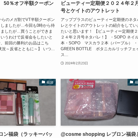
 50％オフ半額クーポン
ビューティー定期便２０２４年２
号とケイトのアウトレット
日からのメガ割でVT半額クーポン
アッププラスのビューティー定期便のネタ
しましたが…今回も0時から待
レとケイトのアウトレットの紹介をしてい
りましたが…買うことができま
たいと思います！ 【ビューティー定期便
というわけで反省会をしたいと
２４年２月号ネタバレ！】 ・SOPO ネイ
お、前回の勝利のお品はこち
本・SOPO マスカラ２本（パープル） ・
況～反省とともに～】 いつ...
GREEN BOTTLE ボタニカルリッチフェ
ス...
2024年2月23日
福袋
ブロン福袋（ラッキーバッ
@cosme shopping レブロン福袋